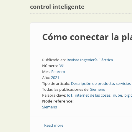
control inteligente
Cómo conectar la pl
Publicado en:
Revista Ingeniería Eléctrica
Número:
361
Mes:
Febrero
Año:
2021
Tipo de artículo:
Descripción de producto, servicios
Todas las publicaciones de:
Siemens
Palabra clave:
IoT
internet de las cosas
nube
big 
Node reference:
Siemens
Read more
about Cómo conectar la plataforma de