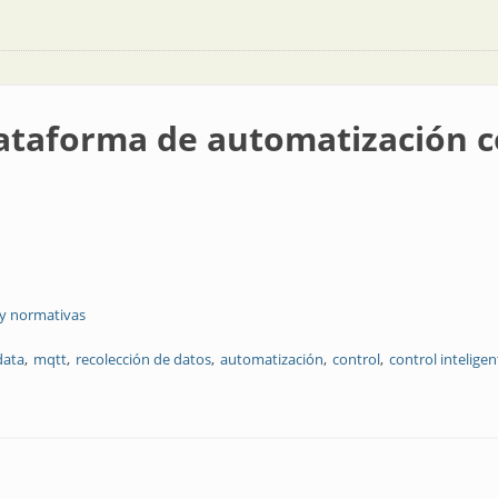
ataforma de automatización c
 y normativas
data
mqtt
recolección de datos
automatización
control
control inteligen
 automatización con la nube