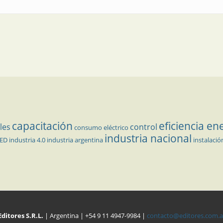
capacitación
eficiencia en
les
control
consumo eléctrico
industria nacional
LED
industria 4.0
industria argentina
instalació
Editores S.R.L.
| Argentina | +54 9 11 4947-9984 |
contacto@editores.com.a