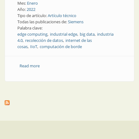
Mes:
Enero
Año:
2022
Tipo de artículo:
Artículo técnico
Todas las publicaciones de:
Siemens
Palabra clave:
edge computing
industrial edge
big data
industria
4.0
recolección de datos
internet de las
cosas
IIoT
computación de borde
Read more
about Datos de producción más eficientes:
informática en la planta