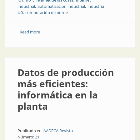
IoT
IIoT
internet de las cosas
internet
industrial
automatización industrial
industria
4.0
computación de borde
Read more
about Uso óptimo de datos desde el campo
Datos de producción
más eficientes:
informática en la
planta
Publicado en:
AADECA Revista
Número:
21