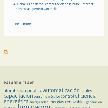
4.0
análisis de datos
computación en la nube
internet
de las cosas
perfetti van melle
Read more
about Herramientas para el análisis de datos de
producción en el borde
PALABRA CLAVE
automatización
alumbrado público
cables
capacitación
eficiencia
control
consumo eléctrico
energética
energías renovables
energía solar
generación
iluminación