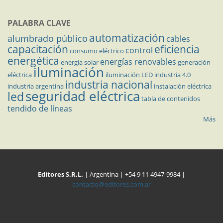
PALABRA CLAVE
automatización
alumbrado público
cables
capacitación
eficiencia
control
consumo eléctrico
energética
energías renovables
energía solar
generación
iluminación
eléctrica
iluminación LED
industria 4.0
industria nacional
industria argentina
instalación eléctrica
seguridad eléctrica
led
tabla de contenidos
tendido de líneas
Más
Editores S.R.L.
| Argentina | +54 9 11 4947-9984 |
contacto@editores.com.ar