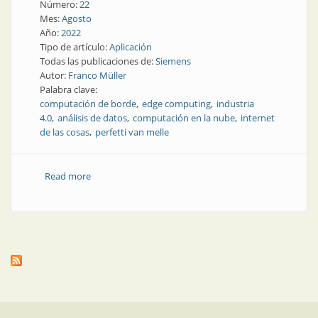
Número:
22
Mes:
Agosto
Año:
2022
Tipo de artículo:
Aplicación
Todas las publicaciones de:
Siemens
Autor:
Franco Müller
Palabra clave:
computación de borde
edge computing
industria
4.0
análisis de datos
computación en la nube
internet
de las cosas
perfetti van melle
Read more
about Herramientas para el análisis de datos de
producción en el borde