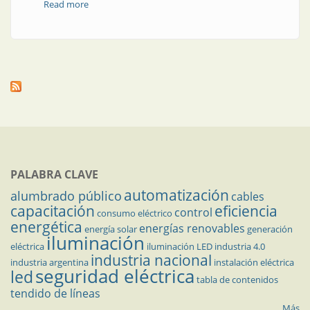
Read more
about De la robótica de celdas a los sistemas
ciberfísicos adaptativos
PALABRA CLAVE
automatización
alumbrado público
cables
capacitación
eficiencia
control
consumo eléctrico
energética
energías renovables
energía solar
generación
iluminación
eléctrica
iluminación LED
industria 4.0
industria nacional
industria argentina
instalación eléctrica
seguridad eléctrica
led
tabla de contenidos
tendido de líneas
Más