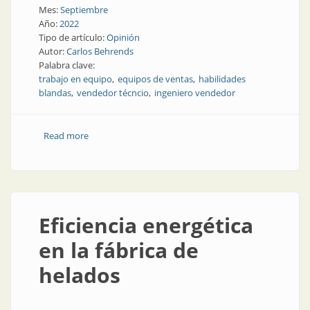
Mes:
Septiembre
Año:
2022
Tipo de artículo:
Opinión
Autor:
Carlos Behrends
Palabra clave:
trabajo en equipo
equipos de ventas
habilidades
blandas
vendedor técncio
ingeniero vendedor
Read more
about ¿Debemos pagar a los vendedores de la misma
forma que pagamos a los futbolistas?
Eficiencia energética
en la fábrica de
helados