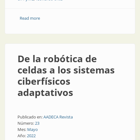
Read more
about Industria 4.0 en Argentina: cinco áreas clave
para avanzar con impacto real
De la robótica de
celdas a los sistemas
ciberfísicos
adaptativos
Publicado en:
AADECA Revista
Número:
23
Mes:
Mayo
Año:
2022