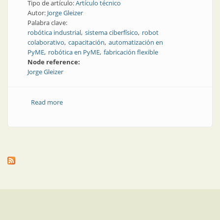
Tipo de artículo:
Artículo técnico
Autor:
Jorge Gleizer
Palabra clave:
robótica industrial
sistema ciberfísico
robot
colaborativo
capacitación
automatización en
PyME
robótica en PyME
fabricación flexible
Node reference:
Jorge Gleizer
Read more
about De la robótica de celdas a los sistemas
ciberfísicos adaptativos