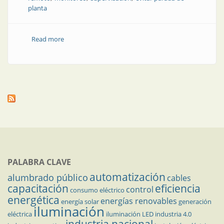
planta
Read more
about Mantenimiento preventivo o mantenimiento
correctivo
PALABRA CLAVE
automatización
alumbrado público
cables
capacitación
eficiencia
control
consumo eléctrico
energética
energías renovables
energía solar
generación
iluminación
eléctrica
iluminación LED
industria 4.0