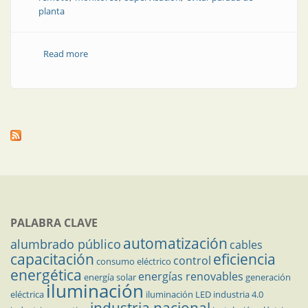
planta
Read more
about Mantenimiento preventivo o mantenimiento
correctivo
PALABRA CLAVE
automatización
alumbrado público
cables
capacitación
eficiencia
control
consumo eléctrico
energética
energías renovables
energía solar
generación
iluminación
eléctrica
iluminación LED
industria 4.0