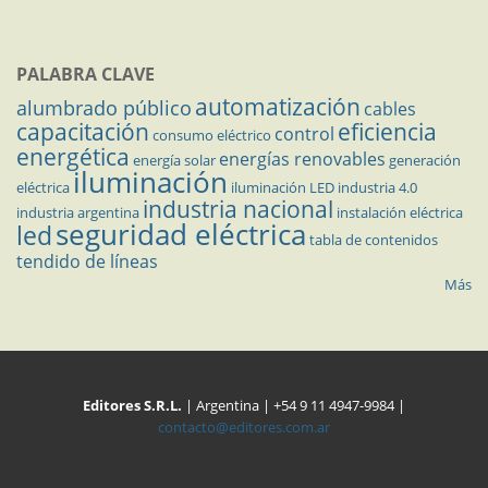
PALABRA CLAVE
automatización
alumbrado público
cables
capacitación
eficiencia
control
consumo eléctrico
energética
energías renovables
energía solar
generación
iluminación
eléctrica
iluminación LED
industria 4.0
industria nacional
industria argentina
instalación eléctrica
seguridad eléctrica
led
tabla de contenidos
tendido de líneas
Más
Editores S.R.L.
| Argentina | +54 9 11 4947-9984 |
contacto@editores.com.ar