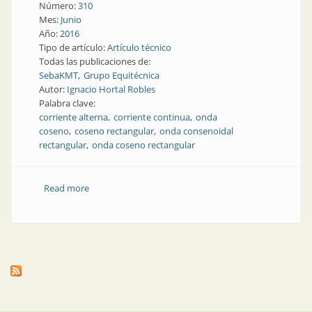
Número:
310
Mes:
Junio
Año:
2016
Tipo de artículo:
Artículo técnico
Todas las publicaciones de:
SebaKMT
Grupo Equitécnica
Autor:
Ignacio Hortal Robles
Palabra clave:
corriente alterna
corriente continua
onda
coseno
coseno rectangular
onda consenoidal
rectangular
onda coseno rectangular
Read more
about Nota técnica | Onda coseno rectangular