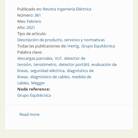
Publicado en:
Revista Ingeniería Eléctrica
Número:
361
Mes:
Febrero
Año:
2021
Tipo de artículo:
Descripción de producto, servicios y normativas
Todas las publicaciones de:
Hertig
Grupo Equitécnica
Palabra clave:
descargas parciales
VLF
detector de
tensión
tensiómetro
detector portátil
evaluación de
líneas
seguridad eléctrica
diagnóstico de
líneas
diagnóstico de cables
medida de
cables
Megger
Node reference:
Grupo Equitécnica
Read more
about Equipo para prueba y diagnóstico de cables MT
| Equipo VLF y diagnóstico PD