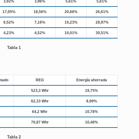
3,92%
3,96%
5,61%
5,61%
17,05%
18,56%
20,66%
26,61%
6,52%
7,16%
10,23%
28,97%
4,23%
4,52%
10,01%
30,51%
Tabla 1
enado
REG
Energía ahorrada
523,3 Whr
19,75%
62,33 Whr
8,99%
64,2 Whr
10,78%
70,87 Whr
10,48%
Tabla 2