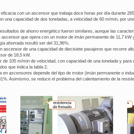
u eficacia con un ascensor que trabaja doce horas por día durante 26
n una capacidad de dos toneladas, a velocidad de 60 m/min, por una 
sultados de ahorro energético fueron similares, aunque las caracterís
 un ascensor que opera con un motor de imán permanente de 11,7 kW 
gía ahorrada resultó ser del 31,96%.
 un ascensor de una capacidad de diecisiete pasajeros que recorre a
rsor de 18,5 kW.
z de 105 m/min de velocidad, con capacidad de una tonelada y para u
dos que indica la tabla 2.
a en ascensores depende del tipo de motor (imán permanente o inducci
l 31%. Asimismo, se reduce el problema del calentamiento de la resist