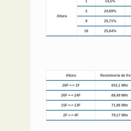
1
14,5%
2
24,69%
Altura
9
25,71%
16
25,64%
Altura
Resistencia de fr
26F <-> 1F
652,1 Whr
26F <-> 24F
68,49 Whr
15F <-> 13F
71,96 Whr
2F <-> 4F
79,17 Whr