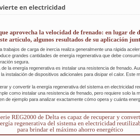
vierte en electricidad
ue aprovecha la velocidad de frenado: en lugar de di
ste artículo, algunos resultados de su aplicación jun
ra trabajos de carga de inercia realiza generalmente una rápida acele
duce grandes cantidades de energía regenerativa que debe consumir
eración segura.
 de la energía regenerativa es instalar una resistencia de frenado. Aun
a instalación de dispositivos adicionales para disipar el calor. Este m
r y convertir la energía regenerativa del sistema en electricidad reu
mple como instalar una resistencia de frenado, pero requiere solo la m
en de ejemplo para analizar exactamente cómo opera y cuánta energía
erie REG2000 de Delta es capaz de recuperar y convert
ergía regenerativa del sistema en electricidad reutiliza
para brindar el máximo ahorro energético