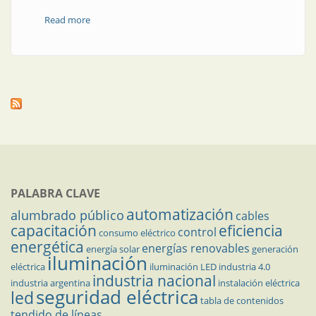
Read more
about Energía fotovoltaica | Vademarco: tecnología
solar
PALABRA CLAVE
automatización
alumbrado público
cables
capacitación
eficiencia
control
consumo eléctrico
energética
energías renovables
energía solar
generación
iluminación
eléctrica
iluminación LED
industria 4.0
industria nacional
industria argentina
instalación eléctrica
seguridad eléctrica
led
tabla de contenidos
tendido de líneas