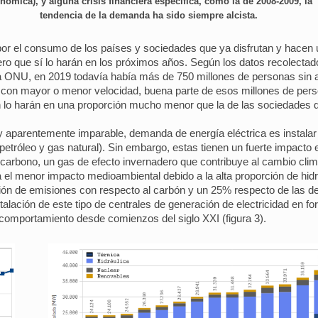
nómica), y alguna crisis financiera específica, como la de 2008-2009, la
tendencia de la demanda ha sido siempre alcista.
or el consumo de los países y sociedades que ya disfrutan y hacen u
pero que sí lo harán en los próximos años. Según los datos recolecta
la ONU, en 2019 todavía había más de 750 millones de personas sin ac
que, con mayor o menor velocidad, buena parte de esos millones de p
ien lo harán en una proporción mucho menor que la de las sociedades
 y aparentemente imparable, demanda de energía eléctrica es instal
, petróleo y gas natural). Sin embargo, estas tienen un fuerte impact
carbono, un gas de efecto invernadero que contribuye al cambio climá
a el menor impacto medioambiental debido a la alta proporción de hi
 de emisiones con respecto al carbón y un 25% respecto de las del fu
stalación de este tipo de centrales de generación de electricidad en 
comportamiento desde comienzos del siglo XXI (figura 3).