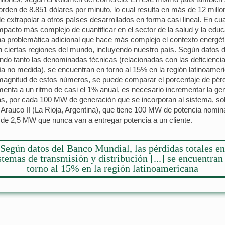
rden de 8.851 dólares por minuto, lo cual resulta en más de 12 millo
e extrapolar a otros países desarrollados en forma casi lineal. En c
impacto más complejo de cuantificar en el sector de la salud y la educ
na problemática adicional que hace más complejo el contexto energéti
en ciertas regiones del mundo, incluyendo nuestro país. Según datos d
endo tanto las denominadas técnicas (relacionadas con las deficienci
rgía no medida), se encuentran en torno al 15% en la región latinoame
 la magnitud de estos números, se puede comparar el porcentaje de p
nta a un ritmo de casi el 1% anual, es necesario incrementar la gene
s, por cada 100 MW de generación que se incorporan al sistema, solo
Arauco II (La Rioja, Argentina), que tiene 100 MW de potencia nomina
de 2,5 MW que nunca van a entregar potencia a un cliente.
Según datos del Banco Mundial, las pérdidas totales en
stemas de transmisión y distribución [...] se encuentran
torno al 15% en la región latinoamericana