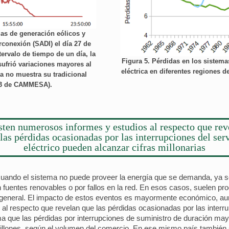
mas de generación eólicos y
rconexión (SADI) el día 27 de
ervalo de tiempo de un día, la
Figura 5. Pérdidas en los sistema
sufrió variaciones mayores al
eléctrica en diferentes regiones
a no muestra su tradicional
023 de CAMMESA).
sten numerosos informes y estudios al respecto que rev
las pérdidas ocasionadas por las interrupciones del ser
eléctrico pueden alcanzar cifras millonarias
 cuando el sistema no puede proveer la energía que se demanda, ya
 fuentes renovables o por fallos en la red. En esos casos, suelen pr
o en general. El impacto de estos eventos es mayormente económico, 
al respecto que revelan que las pérdidas ocasionadas por las interru
ma que las pérdidas por interrupciones de suministro de duración ma
illones, según el volumen del comercio. En ese mismo país también 