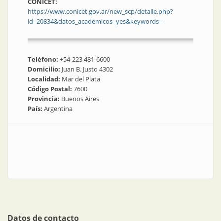
CONICET:
https://www.conicet.gov.ar/new_scp/detalle.php?
id=20834&datos_academicos=yes&keywords=
Teléfono:
+54-223 481-6600
Domicilio:
Juan B. Justo 4302
Localidad:
Mar del Plata
Código Postal:
7600
Provincia:
Buenos Aires
País:
Argentina
Datos de contacto