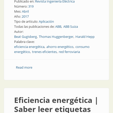
Publicado en:
Revista Ingeniería Eléctrica
Número:
319
Mes:
Abril
Año:
2017
Tipo de artículo:
Aplicación
Todas las publicaciones de:
ABB
ABB Suiza
Autor:
Beat Gugisberg
Thomas Huggenberger
Harald Hepp
Palabra clave:
eficiencia energética
ahorro energético
consumo
energético
trenes eficientes
red ferroviaria
Read more
about Eficiencia energética | Reducción del consumo
energético en trenes suizos
Eficiencia energética |
Saber leer etiquetas