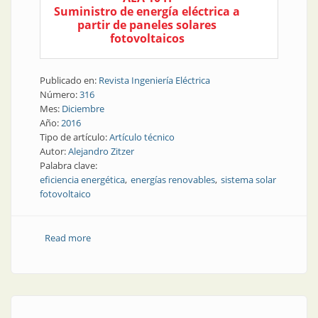
Suministro de energía eléctrica a
partir de paneles solares
fotovoltaicos
Publicado en:
Revista Ingeniería Eléctrica
Número:
316
Mes:
Diciembre
Año:
2016
Tipo de artículo:
Artículo técnico
Autor:
Alejandro Zitzer
Palabra clave:
eficiencia energética
energías renovables
sistema solar
fotovoltaico
Read more
about Revista Electrotécnica | Proyecto Casa de
Gobierno de la provincia de Santa Fe, sedes Santa Fe
y Rosario