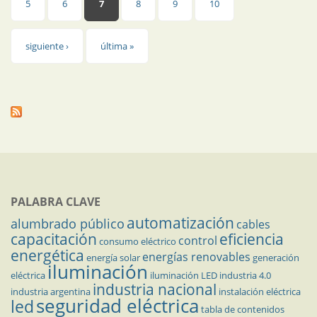
5
6
7
8
9
10
siguiente ›
última »
PALABRA CLAVE
automatización
alumbrado público
cables
capacitación
eficiencia
control
consumo eléctrico
energética
energías renovables
energía solar
generación
iluminación
eléctrica
iluminación LED
industria 4.0
industria nacional
industria argentina
instalación eléctrica
seguridad eléctrica
led
tabla de contenidos