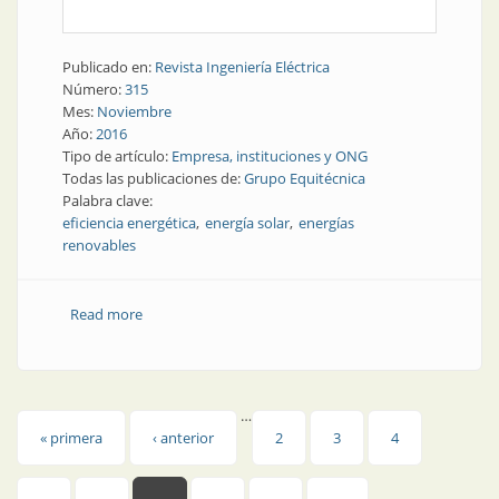
Publicado en:
Revista Ingeniería Eléctrica
Número:
315
Mes:
Noviembre
Año:
2016
Tipo de artículo:
Empresa, instituciones y ONG
Todas las publicaciones de:
Grupo Equitécnica
Palabra clave:
eficiencia energética
energía solar
energías
renovables
Read more
about Empresa | Grupo Equitécnica: todo lo que se
necesita, y más
…
Páginas
« primera
‹ anterior
2
3
4