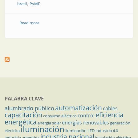
brasil
PyME
Read more
about CAME inauguró sede en Brasil
PALABRA CLAVE
automatización
alumbrado público
cables
capacitación
eficiencia
control
consumo eléctrico
energética
energías renovables
energía solar
generación
iluminación
eléctrica
iluminación LED
industria 4.0
industria nacional
industria argentina
instalación eléctrica