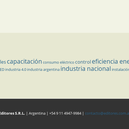
capacitación
eficiencia en
les
control
consumo eléctrico
industria nacional
LED
industria 4.0
industria argentina
instalació
Editores S.R.L.
| Argentina | +54 9 11 4947-9984 |
contacto@editores.com.a