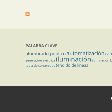
PALABRA CLAVE
automatización
alumbrado público
cab
iluminación
generación eléctrica
iluminación 
tendido de líneas
tabla de contenidos