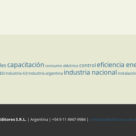
capacitación
eficiencia en
les
control
consumo eléctrico
industria nacional
LED
industria 4.0
industria argentina
instalació
Editores S.R.L.
| Argentina | +54 9 11 4947-9984 |
contacto@editores.com.a