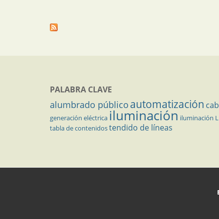
PALABRA CLAVE
automatización
alumbrado público
cab
iluminación
generación eléctrica
iluminación 
tendido de líneas
tabla de contenidos