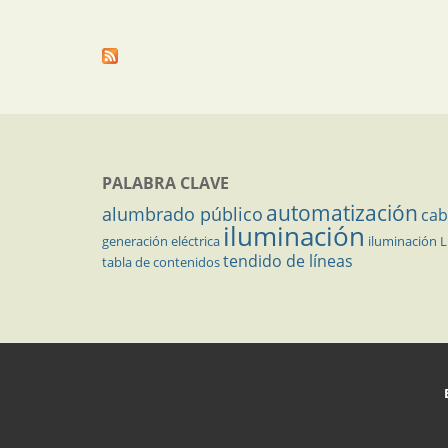
PALABRA CLAVE
automatización
alumbrado público
cab
iluminación
generación eléctrica
iluminación 
tendido de líneas
tabla de contenidos