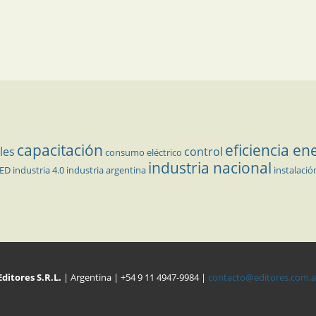
capacitación
eficiencia en
les
control
consumo eléctrico
industria nacional
LED
industria 4.0
industria argentina
instalació
Editores S.R.L.
| Argentina | +54 9 11 4947-9984 |
contacto@editores.com.a