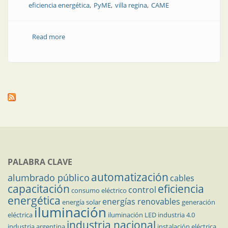
eficiencia energética
PyME
villa regina
CAME
Read more
about Capacitación y apoyo técnico en eficiencia
energética
PALABRA CLAVE
automatización
alumbrado público
cables
capacitación
eficiencia
control
consumo eléctrico
energética
energías renovables
energía solar
generación
iluminación
eléctrica
iluminación LED
industria 4.0
industria nacional
industria argentina
instalación eléctrica