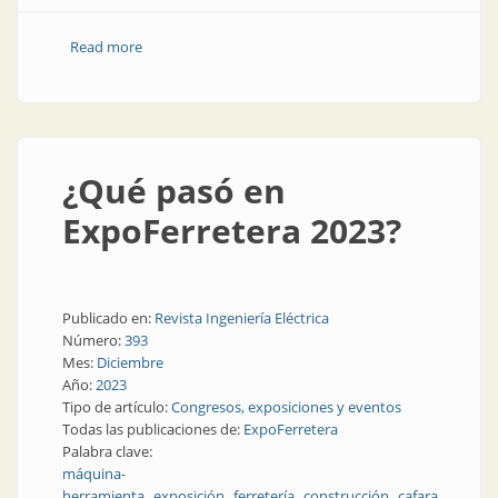
Read more
about La eficiencia energética llega a la construcción
¿Qué pasó en
ExpoFerretera 2023?
Publicado en:
Revista Ingeniería Eléctrica
Número:
393
Mes:
Diciembre
Año:
2023
Tipo de artículo:
Congresos, exposiciones y eventos
Todas las publicaciones de:
ExpoFerretera
Palabra clave:
máquina-
herramienta
exposición
ferretería
construcción
cafara