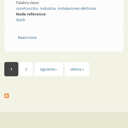
Palabra clave:
construcción
industria
instalaciones eléctricas
Node reference:
Steck
Read more
about Instalaciones eléctricas | Steck: liderazgo
latinoamericano en construcción e industria
Páginas
1
2
siguiente ›
última »