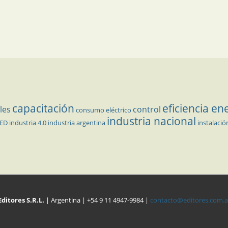
capacitación
eficiencia en
les
control
consumo eléctrico
industria nacional
LED
industria 4.0
industria argentina
instalació
Editores S.R.L.
| Argentina | +54 9 11 4947-9984 |
contacto@editores.com.a