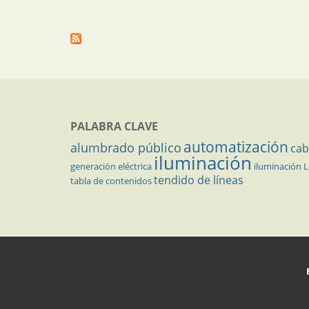
PALABRA CLAVE
automatización
alumbrado público
cab
iluminación
generación eléctrica
iluminación 
tendido de líneas
tabla de contenidos