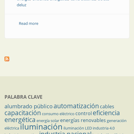
deluz
Read more
about Medidas que anticipan el aumento y los cortes
de la energía
PALABRA CLAVE
automatización
alumbrado público
cables
capacitación
eficiencia
control
consumo eléctrico
energética
energías renovables
energía solar
generación
iluminación
eléctrica
iluminación LED
industria 4.0