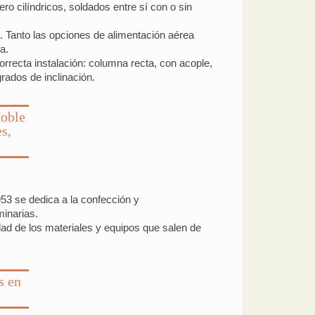
 cilíndricos, soldados entre sí con o sin
s. Tanto las opciones de alimentación aérea
a.
rrecta instalación: columna recta, con acople,
rados de inclinación.
doble
s,
3 se dedica a la confección y
inarias.
idad de los materiales y equipos que salen de
s en