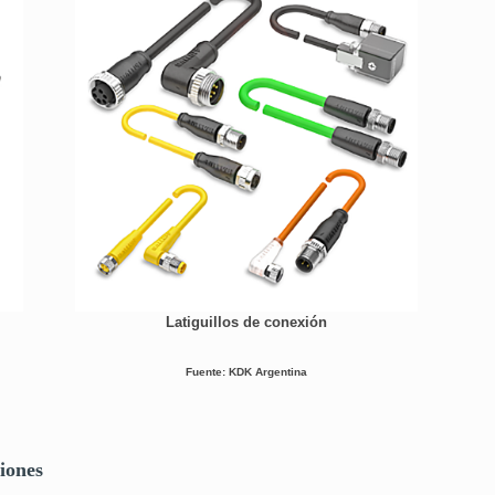
Latiguillos de conexión
Fuente: KDK Argentina
iones