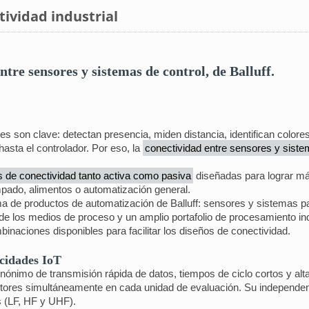
tividad industrial
tre sensores y sistemas de control, de Balluff.
s son clave: detectan presencia, miden distancia, identifican colore
 hasta el controlador. Por eso, la
conectividad entre sensores y siste
s de conectividad tanto activa como pasiva
diseñadas para lograr máx
pado, alimentos o automatización general.
 de productos de automatización de Balluff: sensores y sistemas p
o de los medios de proceso y un amplio portafolio de procesamiento in
inaciones disponibles para facilitar los diseños de conectividad.
cidades IoT
ónimo de transmisión rápida de datos, tiempos de ciclo cortos y alta
ectores simultáneamente en cada unidad de evaluación. Su independen
s (LF, HF y UHF).