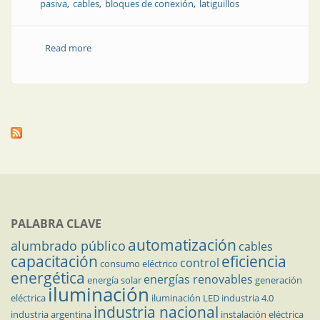
pasiva
cables
bloques de conexión
latiguillos
Read more
about Soluciones confiables de conectividad
industrial
PALABRA CLAVE
automatización
alumbrado público
cables
capacitación
eficiencia
control
consumo eléctrico
energética
energías renovables
energía solar
generación
iluminación
eléctrica
iluminación LED
industria 4.0
industria nacional
industria argentina
instalación eléctrica