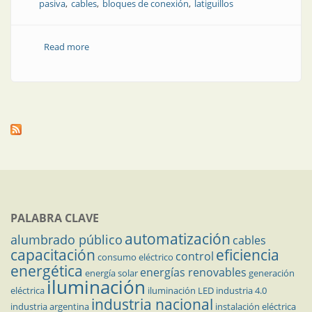
pasiva
cables
bloques de conexión
latiguillos
Read more
about Soluciones confiables de conectividad
industrial
PALABRA CLAVE
automatización
alumbrado público
cables
capacitación
eficiencia
control
consumo eléctrico
energética
energías renovables
energía solar
generación
iluminación
eléctrica
iluminación LED
industria 4.0
industria nacional
industria argentina
instalación eléctrica