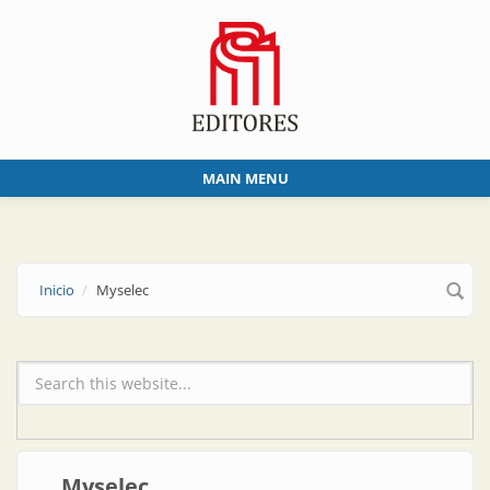
Skip to main content
MAIN MENU
Inicio
Myselec
Formulario de búsqueda
Myselec