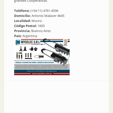
grandes Cooperativas.
Teléfono:
(+54-11) 4761-4596
Domicilio:
Antonio Malaver 4645
Localidad:
Munro
Código Postal:
1605
Provincia:
Buenos Aires
País:
Argentina