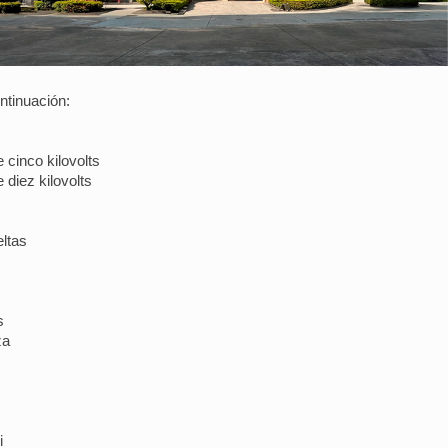
ntinuación:
 cinco kilovolts
 diez kilovolts
ltas
s
za
i