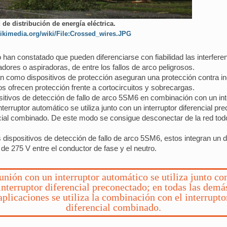
 de distribución de energía eléctrica.
ikimedia.org/wiki/File:Crossed_wires.JPG
an constatado que pueden diferenciarse con fiabilidad las interfere
adores o aspiradoras, de entre los fallos de arco peligrosos.
izan como dispositivos de protección aseguran una protección contra i
cos ofrecen protección frente a cortocircuitos y sobrecargas.
itivos de detección de fallo de arco 5SM6 en combinación con un int
terruptor automático se utiliza junto con un interruptor diferencial p
encial combinado. De este modo se consigue desconectar de la red todo
s dispositivos de detección de fallo de arco 5SM6, estos integran un 
e 275 V entre el conductor de fase y el neutro.
unión con un interruptor automático se utiliza junto co
interruptor diferencial preconectado; en todas las demá
aplicaciones se utiliza la combinación con el interrupto
diferencial combinado.