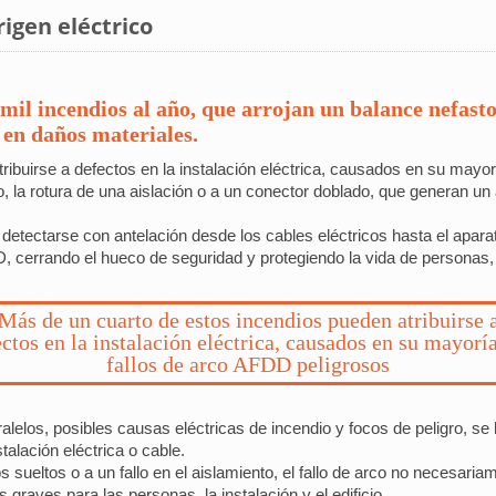
rigen eléctrico
mil incendios al año, que arrojan un balance nefasto
 en daños materiales.
ibuirse a defectos en la instalación eléctrica, causados en su mayo
o, la rotura de una aislación o a un conector doblado, que generan un
tectarse con antelación desde los cables eléctricos hasta el aparato 
D, cerrando el hueco de seguridad y protegiendo la vida de personas, 
Más de un cuarto de estos incendios pueden atribuirse 
ctos en la instalación eléctrica, causados en su mayorí
fallos de arco AFDD peligrosos
ralelos, posibles causas eléctricas de incendio y focos de peligro, se h
alación eléctrica o cable.
tos sueltos o a un fallo en el aislamiento, el fallo de arco no necesar
graves para las personas, la instalación y el edificio.