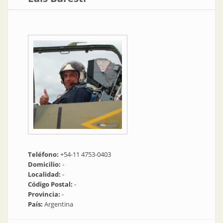
Teléfono:
+54-11 4753-0403
Domicilio:
-
Localidad:
-
Código Postal:
-
Provincia:
-
País:
Argentina