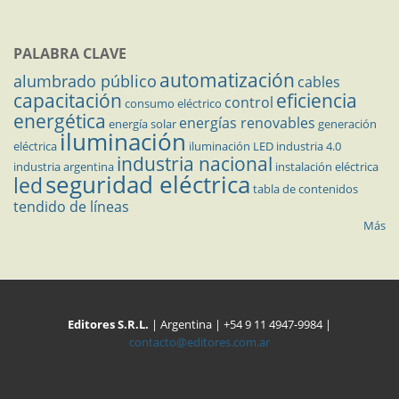
PALABRA CLAVE
automatización
alumbrado público
cables
capacitación
eficiencia
control
consumo eléctrico
energética
energías renovables
energía solar
generación
iluminación
eléctrica
iluminación LED
industria 4.0
industria nacional
industria argentina
instalación eléctrica
seguridad eléctrica
led
tabla de contenidos
tendido de líneas
Más
Editores S.R.L.
| Argentina | +54 9 11 4947-9984 |
contacto@editores.com.ar