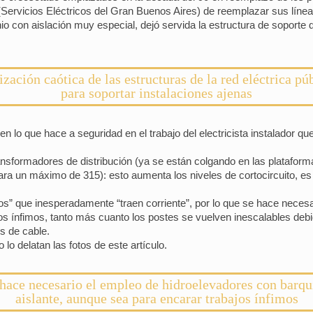
ervicios Eléctricos del Gran Buenos Aires) de reemplazar sus línea
o con aislación muy especial, dejó servida la estructura de soport
ización caótica de las estructuras de la red eléctrica pú
para soportar instalaciones ajenas
 lo que hace a seguridad en el trabajo del electricista instalador q
transformadores de distribución (ya se están colgando en las plataf
ara un máximo de 315): esto aumenta los niveles de cortocircuito, e
s” que inesperadamente “traen corriente”, por lo que se hace necesa
os ínfimos, tanto más cuanto los postes se vuelven inescalables deb
os de cable.
lo delatan las fotos de este artículo.
hace necesario el empleo de hidroelevadores con barqu
aislante, aunque sea para encarar trabajos ínfimos