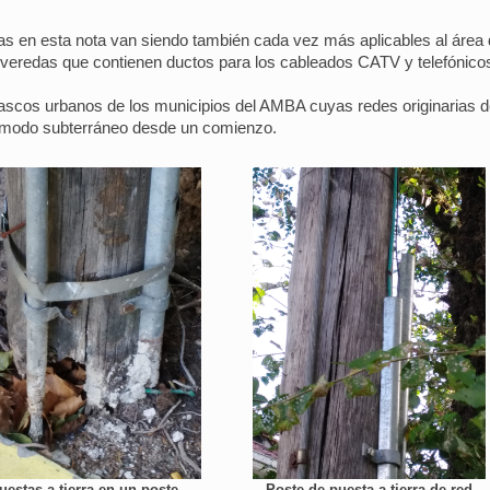
s en esta nota van siendo también cada vez más aplicables al área 
e veredas que contienen ductos para los cableados CATV y telefónic
ascos urbanos de los municipios del AMBA cuyas redes originarias de d
de modo subterráneo desde un comienzo.
uestas a tierra en un poste
Poste de puesta a tierra de red