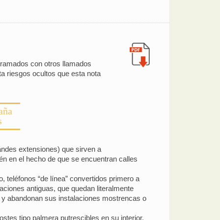
tramados con otros llamados
sta riesgos ocultos que esta nota
aña
s
randes extensiones) que sirven a
én en el hecho de que se encuentran calles
lo, teléfonos “de línea” convertidos primero a
alaciones antiguas, que quedan literalmente
s y abandonan sus instalaciones mostrencas o
tes tipo palmera putrescibles en su interior.