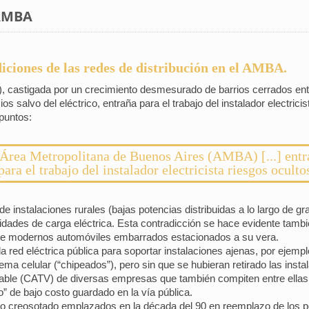
 AMBA
iciones de las redes de distribución en el AMBA.
, castigada por un crecimiento desmesurado de barrios cerrados en
 salvo del eléctrico, entraña para el trabajo del instalador electrici
 puntos:
 Área Metropolitana de Buenos Aires (AMBA) [...] entr
para el trabajo del instalador electricista riesgos oculto
de instalaciones rurales (bajas potencias distribuidas a lo largo de g
dades de carga eléctrica. Esta contradicción se hace evidente tambi
de modernos automóviles embarrados estacionados a su vera.
 la red eléctrica pública para soportar instalaciones ajenas, por ejemp
tema celular (“chipeados”), pero sin que se hubieran retirado las inst
 cable (CATV) de diversas empresas que también compiten entre ella
o” de bajo costo guardado en la vía pública.
o creosotado emplazados en la década del 90 en reemplazo de los pos