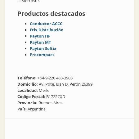
el Mercosur.
Productos destacados
Conductor ACCC
Etix Distribución
Payton HF
Payton MT
Payton Soltix
Procompact
Teléfono:
+54-9-220 483-3903
Domicilio:
Av. Pdte. Juan D. Perón 26399
Localidad:
Merlo
Código Postal:
B1722CXD
Provincia:
Buenos Aires
País:
Argentina