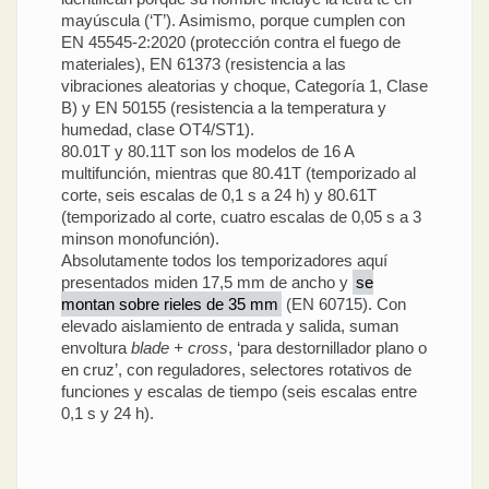
mayúscula (‘T’). Asimismo, porque cumplen con
EN 45545-2:2020 (protección contra el fuego de
materiales), EN 61373 (resistencia a las
vibraciones aleatorias y choque, Categoría 1, Clase
B) y EN 50155 (resistencia a la temperatura y
humedad, clase OT4/ST1).
80.01T y 80.11T son los modelos de 16 A
multifunción, mientras que 80.41T (temporizado al
corte, seis escalas de 0,1 s a 24 h) y 80.61T
(temporizado al corte, cuatro escalas de 0,05 s a 3
minson monofunción).
Absolutamente todos los temporizadores aquí
presentados miden 17,5 mm de ancho y
se
montan sobre rieles de 35 mm
(EN 60715). Con
elevado aislamiento de entrada y salida, suman
envoltura
blade + cross
, ‘para destornillador plano o
en cruz’, con reguladores, selectores rotativos de
funciones y escalas de tiempo (seis escalas entre
0,1 s y 24 h).