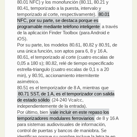
80.01 NFC) y los monofunción (80.11, 80.21 y
80.41, temporizado a la puesta, intervalo y
temporizado al corte, respectivamente).
80.01
NFC, por su parte, se destaca porque es
programable mediante teléfono inteligente
a través
de la aplicación Finder Toolbox (para Android e
iOS).
Por su parte, los modelos 80.61, 80.82 y 80.91, de
una única función, son aptos para 6, 8 y 16 A.
80.61, el temporizado al corte (cuatro escalas de
0,05 a 180 s); 80.82, relé de tiempo especificado
estrella-triangulo (cuatro escalas de 0,1 s a 20
min), y 80.91, accionamiento intermitente
asimétrico.
80.51 es el temporizador de 8 A, mientras que
80.71 SST, de 1 A, es el temporizador con salida
de estado sólido
(24-240 Vca/cc,
independientemente de la entrada).
Por último, bien
vale incluir en este repaso los
temporizadores modulares ferroviarios
de 8 y 16 A
para sistemas audiovisuales de información,
control de puertas y bancos de maniobra. Se
identifican porque su nombre incluye la letra te en