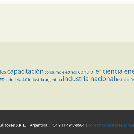
capacitación
eficiencia en
les
control
consumo eléctrico
industria nacional
LED
industria 4.0
industria argentina
instalació
Editores S.R.L.
| Argentina | +54 9 11 4947-9984 |
contacto@editores.com.a