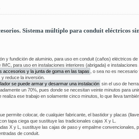
s
esorios. Sistema múltiplo para conduit eléctricos si
ón y fundición de aluminio, para uso en conduit (caños) eléctricos d
, para uso en instalaciones interiores (abrigada) e instalaciones a 
os accesorios y la junta de goma en las tapas
, o sea no es necesario 
y reduce la inversión.
llador se puede armar y desarmar una instalación
sin el uso de herr
madamente un 70%, pues donde se necesitan veinte minutos para unir
e realiza ese trabajo en solamente cinco minutos, lo que lleva tambi
 permite colocar, de cualquier fabricante, el bastidor y placas (lla
on tapa ciega que sustituye las tradicionales cajas X y L.
adas X y L, sustituye las cajas de paso y empalme convencionales, p
entradas de conduit.