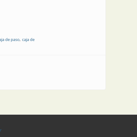
aja de paso
caja de
r