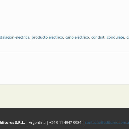
talación eléctrica
producto eléctrico
caño eléctrico
conduit
condulete
c
Editores S.R.L.
| Argentina | +54 9 11 4947-9984 |
contacto@editores.com.a