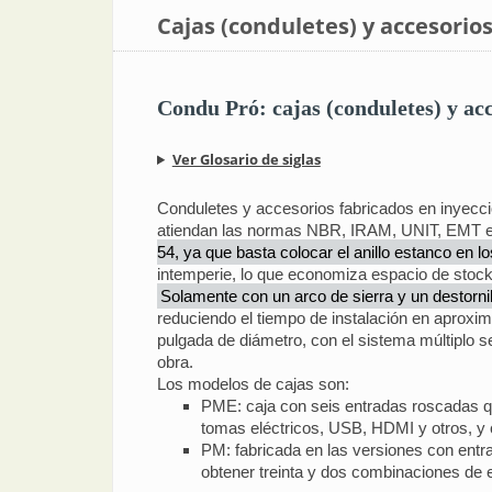
Cajas (conduletes) y accesorio
Condu Pró: cajas (conduletes) y acc
Ver Glosario de siglas
Conduletes y accesorios fabricados en inyecci
atiendan las normas NBR, IRAM, UNIT, EMT e IMC
54, ya que basta colocar el anillo estanco en l
intemperie, lo que economiza espacio de stock 
Solamente con un arco de sierra y un destorni
reduciendo el tiempo de instalación en aproxi
pulgada de diámetro, con el sistema múltiplo s
obra.
Los modelos de cajas son:
PME: caja con seis entradas roscadas que
tomas eléctricos, USB, HDMI y otros, y c
PM: fabricada en las versiones con entr
obtener treinta y dos combinaciones de 