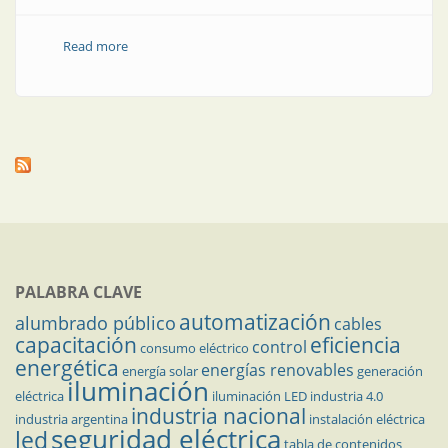
Read more
about Cajas (conduletes) y accesorios
PALABRA CLAVE
automatización
alumbrado público
cables
capacitación
eficiencia
control
consumo eléctrico
energética
energías renovables
energía solar
generación
iluminación
eléctrica
iluminación LED
industria 4.0
industria nacional
industria argentina
instalación eléctrica
seguridad eléctrica
led
tabla de contenidos