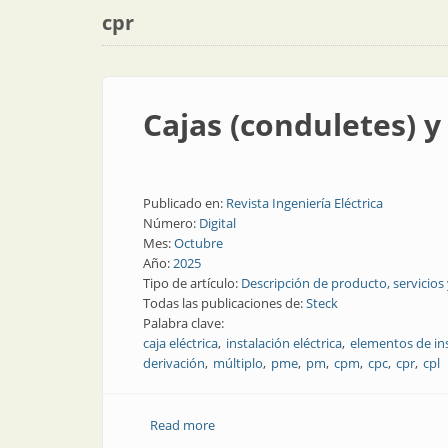
cpr
Cajas (conduletes) y
Publicado en:
Revista Ingeniería Eléctrica
Número:
Digital
Mes:
Octubre
Año:
2025
Tipo de artículo:
Descripción de producto, servicios
Todas las publicaciones de:
Steck
Palabra clave:
caja eléctrica
instalación eléctrica
elementos de ins
derivación
múltiplo
pme
pm
cpm
cpc
cpr
cpl
Read more
about Cajas (conduletes) y accesorios