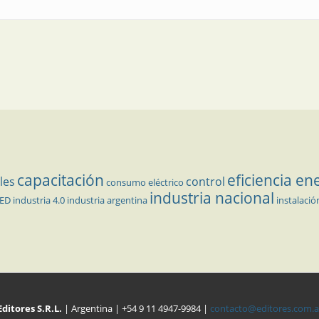
capacitación
eficiencia en
les
control
consumo eléctrico
industria nacional
LED
industria 4.0
industria argentina
instalació
Editores S.R.L.
| Argentina | +54 9 11 4947-9984 |
contacto@editores.com.a