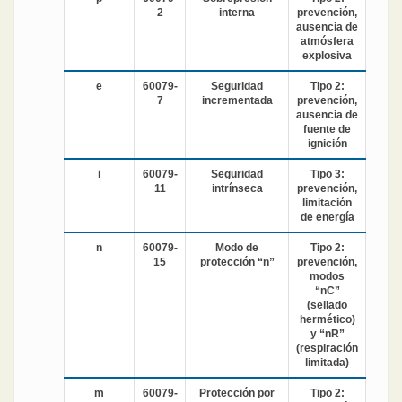
2
interna
prevención,
ausencia de
atmósfera
explosiva
e
60079-
Seguridad
Tipo 2:
7
incrementada
prevención,
ausencia de
fuente de
ignición
i
60079-
Seguridad
Tipo 3:
11
intrínseca
prevención,
limitación
de energía
n
60079-
Modo de
Tipo 2:
15
protección “n”
prevención,
modos
“nC”
(sellado
hermético)
y “nR”
(respiración
limitada)
m
60079-
Protección por
Tipo 2: