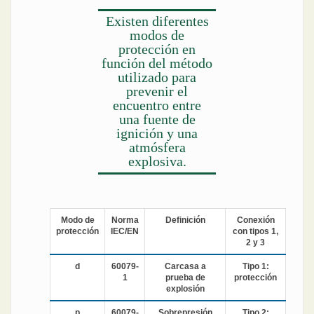
Existen diferentes
modos de
protección en
función del método
utilizado para
prevenir el
encuentro entre
una fuente de
ignición y una
atmósfera
explosiva.
Modo de
Norma
Definición
Conexión
protección
IEC/EN
con tipos 1,
2 y 3
d
60079-
Carcasa a
Tipo 1:
1
prueba de
protección
explosión
p
60079-
Sobrepresión
Tipo 2: