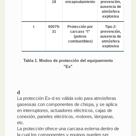
18
encapsulamiento
prevención,
ausencia de
atmósfera
explosiva
t
60079-
Protección por
Tipo 2:
31
carcass “t”
prevención,
(polvos
ausencia de
combustibles)
atmósfera
explosiva
Tabla 1. Modos de protección del equipamiento
”Ex”
d
La protección Ex-d es válida solo para atmósferas
gaseosas con componentes de chispa, y se aplica
en interruptores, actuadores eléctricos, cajas de
conexión, paneles eléctricos, motores, lámparas,
etc.
La protección ofrece una carcasa externa dentro de
la cual los componentes y equipos pueden ser