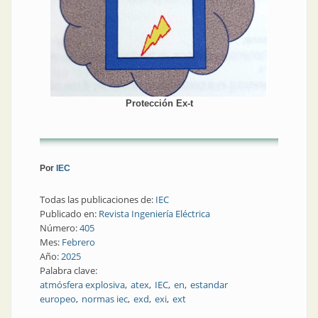
Protección Ex-t
Por
IEC
Todas las publicaciones de:
IEC
Publicado en:
Revista Ingeniería Eléctrica
Número:
405
Mes:
Febrero
Año:
2025
Palabra clave:
atmósfera explosiva
atex
IEC
en
estandar
europeo
normas iec
exd
exi
ext