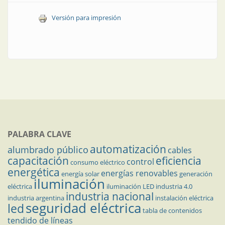
Versión para impresión
PALABRA CLAVE
automatización
alumbrado público
cables
capacitación
eficiencia
control
consumo eléctrico
energética
energías renovables
energía solar
generación
iluminación
eléctrica
iluminación LED
industria 4.0
industria nacional
industria argentina
instalación eléctrica
seguridad eléctrica
led
tabla de contenidos
tendido de líneas