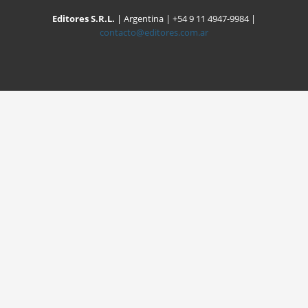
Editores S.R.L.
| Argentina | +54 9 11 4947-9984 |
contacto@editores.com.ar