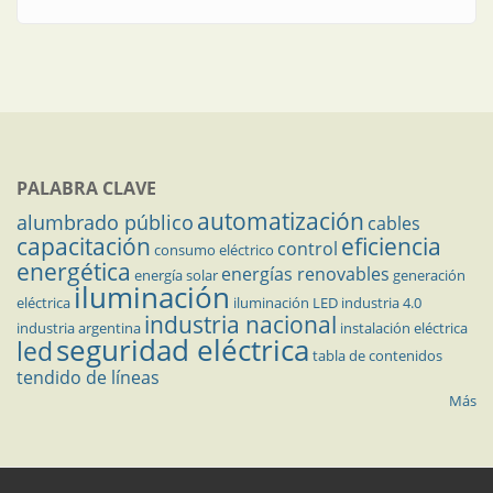
PALABRA CLAVE
automatización
alumbrado público
cables
capacitación
eficiencia
control
consumo eléctrico
energética
energías renovables
energía solar
generación
iluminación
eléctrica
iluminación LED
industria 4.0
industria nacional
industria argentina
instalación eléctrica
seguridad eléctrica
led
tabla de contenidos
tendido de líneas
Más