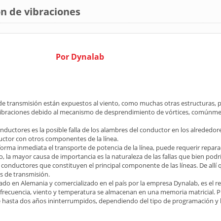
n de vibraciones
Por Dynalab
 de transmisión están expuestos al viento, como muchas otras estructuras, 
as vibraciones debido al mecanismo de desprendimiento de vórtices, comúnm
nductores es la posible falla de los alambres del conductor en los alrededor
uctor con otros componentes de la línea.
forma inmediata el transporte de potencia de la línea, puede requerir repar
, la mayor causa de importancia es la naturaleza de las fallas que bien podrí
onductores que constituyen el principal componente de las líneas. De allí q
as de transmisión.
llado en Alemania y comercializado en el país por la empresa Dynalab, es el
, frecuencia, viento y temperatura se almacenan en una memoria matricial. Pu
hasta dos años ininterrumpidos, dependiendo del tipo de programación y la