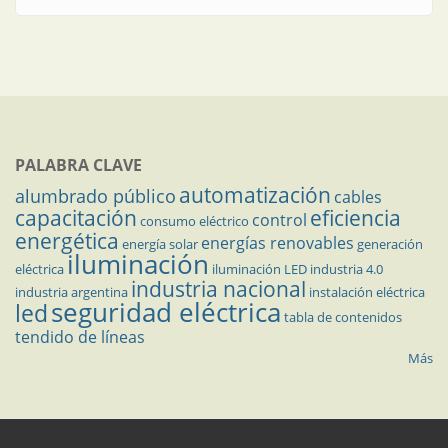
PALABRA CLAVE
automatización
alumbrado público
cables
capacitación
eficiencia
control
consumo eléctrico
energética
energías renovables
energía solar
generación
iluminación
eléctrica
iluminación LED
industria 4.0
industria nacional
industria argentina
instalación eléctrica
seguridad eléctrica
led
tabla de contenidos
tendido de líneas
Más