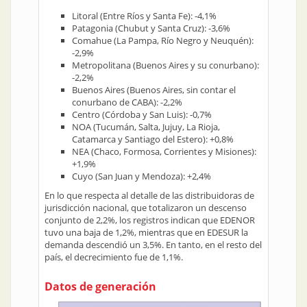
Litoral (Entre Ríos y Santa Fe): -4,1%
Patagonia (Chubut y Santa Cruz): -3,6%
Comahue (La Pampa, Río Negro y Neuquén):
-2,9%
Metropolitana (Buenos Aires y su conurbano):
-2,2%
Buenos Aires (Buenos Aires, sin contar el
conurbano de CABA): -2,2%
Centro (Córdoba y San Luis): -0,7%
NOA (Tucumán, Salta, Jujuy, La Rioja,
Catamarca y Santiago del Estero): +0,8%
NEA (Chaco, Formosa, Corrientes y Misiones):
+1,9%
Cuyo (San Juan y Mendoza): +2,4%
En lo que respecta al detalle de las distribuidoras de
jurisdicción nacional, que totalizaron un descenso
conjunto de 2,2%, los registros indican que EDENOR
tuvo una baja de 1,2%, mientras que en EDESUR la
demanda descendió un 3,5%. En tanto, en el resto del
país, el decrecimiento fue de 1,1%.
Datos de generación