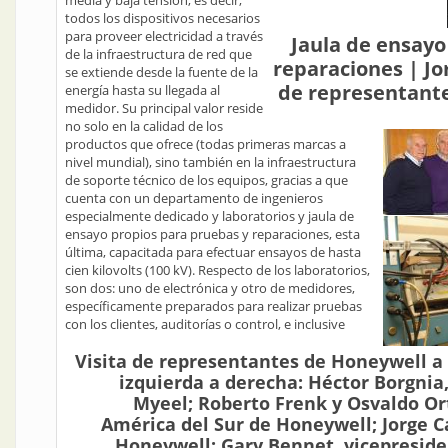
media y baja tensión, es decir,
todos los dispositivos necesarios
para proveer electricidad a través
Jaula de ensayo
de la infraestructura de red que
reparaciones | Jo
se extiende desde la fuente de la
de representante
energía hasta su llegada al
medidor. Su principal valor reside
no solo en la calidad de los
productos que ofrece (todas primeras marcas a
nivel mundial), sino también en la infraestructura
de soporte técnico de los equipos, gracias a que
cuenta con un departamento de ingenieros
especialmente dedicado y laboratorios y jaula de
ensayo propios para pruebas y reparaciones, esta
última, capacitada para efectuar ensayos de hasta
cien kilovolts (100 kV). Respecto de los laboratorios,
son dos: uno de electrónica y otro de medidores,
específicamente preparados para realizar pruebas
con los clientes, auditorías o control, e inclusive
Visita de representantes de Honeywell a 
izquierda a derecha: Héctor Borgnia,
Myeel; Roberto Frenk y Osvaldo Or
América del Sur de Honeywell; Jorge C
Honeywell; Gary Bennet, vicepreside