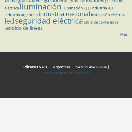
energías renovables
energía solar
generación
iluminación
eléctrica
iluminación LED
industria 4.0
industria nacional
industria argentina
instalación eléctrica
seguridad eléctrica
led
tabla de contenidos
tendido de líneas
Más
Editores S.R.L.
| Argentina | +54 9 11 4947-9984 |
contacto@editores.com.ar