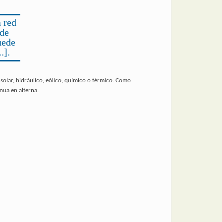
 red
 de
uede
.].
 solar, hidráulico, eólico, químico o térmico. Como
inua en alterna.