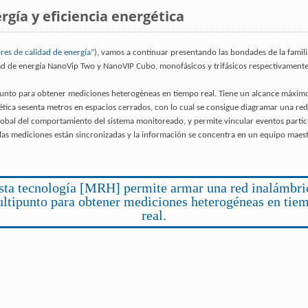
rgía y eficiencia energética
res de calidad de energía”
), vamos a continuar presentando las bondades de la famil
ad de energía NanoVip Two y NanoVIP Cubo, monofásicos y trifásicos respectivamente
unto para obtener mediciones heterogéneas en tiempo real. Tiene un alcance máximo 
gética sesenta metros en espacios cerrados, con lo cual se consigue diagramar una r
global del comportamiento del sistema monitoreado, y permite vincular eventos parti
las mediciones están sincronizadas y la información se concentra en un equipo maes
sta tecnología [MRH] permite armar una red inalámbri
ltipunto para obtener mediciones heterogéneas en tie
real.