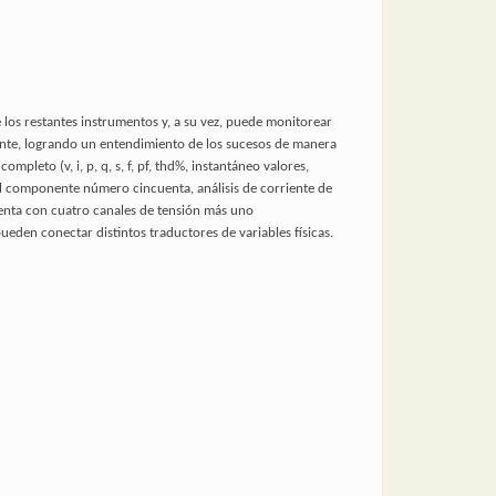
los restantes instrumentos y, a su vez, puede monitorear
tante, logrando un entendimiento de los sucesos de manera
pleto (v, i, p, q, s, f, pf, thd%, instantáneo valores,
l componente número cincuenta, análisis de corriente de
enta con cuatro canales de tensión más uno
ueden conectar distintos traductores de variables físicas.