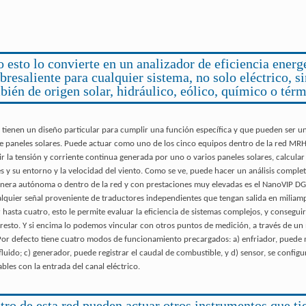
 esto lo convierte en un analizador de eficiencia energ
bresaliente para cualquier sistema, no solo eléctrico, s
bién de origen solar, hidráulico, eólico, químico o térm
 tienen un diseño particular para cumplir una función específica y que pueden ser
de paneles solares. Puede actuar como uno de los cinco equipos dentro de la red M
la tensión y corriente continua generada por uno o varios paneles solares, calcular 
eles y su entorno y la velocidad del viento. Como se ve, puede hacer un análisis compl
anera autónoma o dentro de la red y con prestaciones muy elevadas es el NanoVIP DGP
lquier señal proveniente de traductores independientes que tengan salida en miliamper
 hasta cuatro, esto le permite evaluar la eficiencia de sistemas complejos, y conseguir 
l resto. Y si encima lo podemos vincular con otros puntos de medición, a través de u
s. Por defecto tiene cuatro modos de funcionamiento precargados: a) enfriador, puede m
luido; c) generador, puede registrar el caudal de combustible, y d) sensor, se config
les con la entrada del canal eléctrico.
tro de esta red pueden actuar otros instrumentos que ti