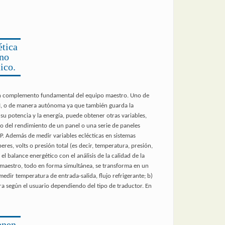
ética
ino
ico.
 un complemento fundamental del equipo maestro. Uno de
RH, o de manera autónoma ya que también guarda la
su potencia y la energía, puede obtener otras variables,
eto del rendimiento de un panel o una serie de paneles
. Además de medir variables eclécticas en sistemas
es, volts o presión total (es decir, temperatura, presión,
el balance energético con el análisis de la calidad de la
n maestro, todo en forma simultánea, se transforma en un
edir temperatura de entrada-salida, flujo refrigerante; b)
ura según el usuario dependiendo del tipo de traductor. En
enen