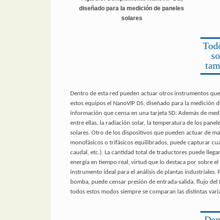
diseñado para la medición de paneles
solares
Todo
so
tam
Dentro de esta red pueden actuar otros instrumentos que
estos equipos el NanoVIP DS, diseñado para la medición 
información que censa en una tarjeta SD. Además de medir 
entre ellas, la radiación solar, la temperatura de los pan
solares. Otro de los dispositivos que pueden actuar de m
monofásicos o trifásicos equilibrados, puede capturar cua
caudal, etc.). La cantidad total de traductores puede llegar
energía en tiempo real, virtud que lo destaca por sobre e
instrumento ideal para el análisis de plantas industriale
bomba, puede censar presión de entrada-salida, flujo del f
todos estos modos siempre se comparan las distintas variab
Den