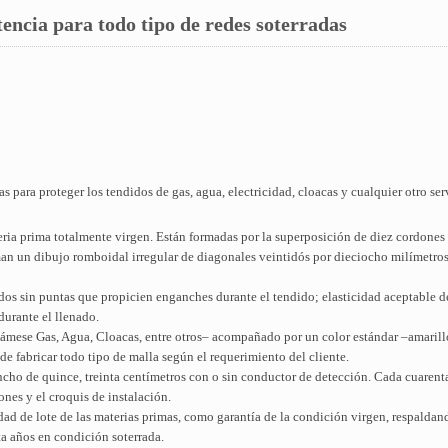
tencia para todo tipo de redes soterradas
 para proteger los tendidos de gas, agua, electricidad, cloacas y cualquier otro ser
eria prima totalmente virgen. Están formadas por la superposición de diez cordone
rman un dibujo romboidal irregular de diagonales veintidós por dieciocho milímetros
os sin puntas que propicien enganches durante el tendido; elasticidad aceptable d
durante el llenado.
ámese Gas, Agua, Cloacas, entre otros– acompañado por un color estándar –amarillo
e fabricar todo tipo de malla según el requerimiento del cliente.
ncho de quince, treinta centímetros con o sin conductor de detección. Cada cuarent
ones y el croquis de instalación.
idad de lote de las materias primas, como garantía de la condición virgen, respaldan
a años en condición soterrada.