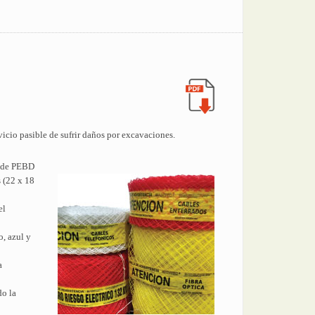
vicio pasible de sufrir daños por excavaciones.
s de PEBD
 (22 x 18
el
, azul y
a
do la