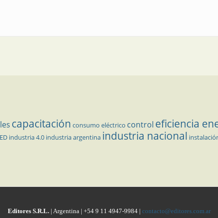
capacitación
eficiencia en
les
control
consumo eléctrico
industria nacional
LED
industria 4.0
industria argentina
instalació
Editores S.R.L.
| Argentina | +54 9 11 4947-9984 |
contacto@editores.com.ar