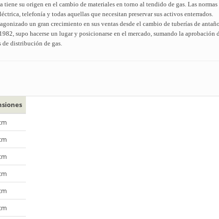
 tiene su origen en el cambio de materiales en torno al tendido de gas. Las normas 
éctrica, telefonía y todas aquellas que necesitan preservar sus activos enterrados.
tagonizado un gran crecimiento en sus ventas desde el cambio de tuberías de antaño
 1982, supo hacerse un lugar y posicionarse en el mercado, sumando la aprobación d
de distribución de gas.
siones
 cm
 cm
 cm
 cm
 cm
 cm