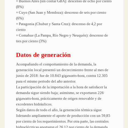
+ Buenos Aires (sin contar GBA): descenso de ocho por ciento
(8%)
+ Cuyo (San Juan y Mendoza): descenso de seis por ciento
(6%)
+ Patagonia (Chubut y Santa Cruz): descenso de 4,2 por
ciento
+ Comahue (La Pampa, Río Negro y Neuquén): descenso de
tres por ciento (3%)
Datos de generación
Acompañando el comportamiento de la demanda, la
generación local presentó un decrecimiento frente al mes de
junio de 2018: fue de 10.843 gigawatts-hora, contra 12.305
para el mismo periodo del año anterior.
La participación de la importación a la hora de satisfacer la
demanda sigue siendo baja; asimismo, se exportaron 226
gigawatts-hora, prácticamente de origen renovable y de
excedentes hidráulicos.
Según datos de todo el año, la generación térmica sigue
liderando ampliamente el aporte de producción con un 59,85
por ciento de los requerimientos. Por otra parte, las centrales
hidroeléctricas aportaron el 26,12 por ciento de la demanda,