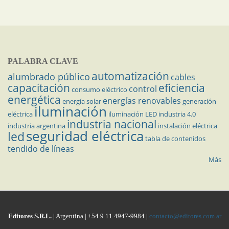
PALABRA CLAVE
automatización
alumbrado público
cables
capacitación
eficiencia
control
consumo eléctrico
energética
energías renovables
energía solar
generación
iluminación
eléctrica
iluminación LED
industria 4.0
industria nacional
industria argentina
instalación eléctrica
seguridad eléctrica
led
tabla de contenidos
tendido de líneas
Más
Editores S.R.L.
| Argentina | +54 9 11 4947-9984 |
contacto@editores.com.ar