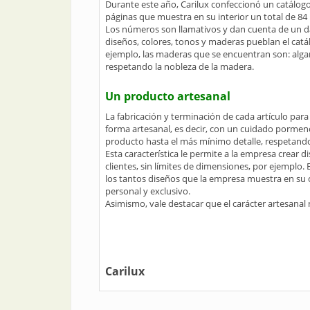
Durante este año, Carilux confeccionó un catálogo
páginas que muestra en su interior un total de 84 l
Los números son llamativos y dan cuenta de un dato
diseños, colores, tonos y maderas pueblan el catál
ejemplo, las maderas que se encuentran son: algar
respetando la nobleza de la madera.
Un producto artesanal
La fabricación y terminación de cada artículo para 
forma artesanal, es decir, con un cuidado pormen
producto hasta el más mínimo detalle, respetando
Esta característica le permite a la empresa crear 
clientes, sin límites de dimensiones, por ejemplo.
los tantos diseños que la empresa muestra en su
personal y exclusivo.
Asimismo, vale destacar que el carácter artesanal 
Carilux