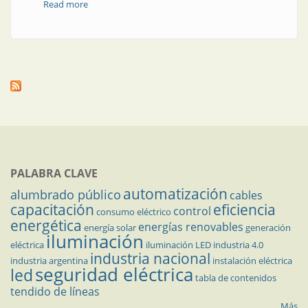
Read more
about Tensión de red en la mira
PALABRA CLAVE
automatización
alumbrado público
cables
capacitación
eficiencia
control
consumo eléctrico
energética
energías renovables
energía solar
generación
iluminación
eléctrica
iluminación LED
industria 4.0
industria nacional
industria argentina
instalación eléctrica
seguridad eléctrica
led
tabla de contenidos
tendido de líneas
Más