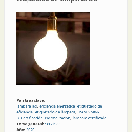
Palabras clave:
lámpara led
eficiencia energética
etiquetado de
eficiencia
etiquetado de lámpara
IRAM 62404-
3
Certificación
Normalización
lámpara certificada
Tema general:
Servicios
Año:
2020