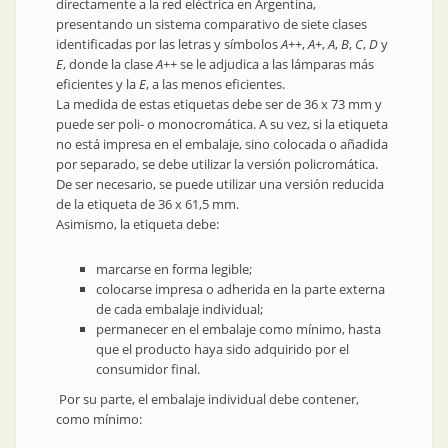
directamente a la red eléctrica en Argentina,
presentando un sistema comparativo de siete clases
identificadas por las letras y símbolos
A++
,
A+
,
A
,
B
,
C
,
D
y
E
, donde la clase
A++
se le adjudica a las lámparas más
eficientes y la
E
, a las menos eficientes.
La medida de estas etiquetas debe ser de 36 x 73 mm y
puede ser poli- o monocromática. A su vez, si la etiqueta
no está impresa en el embalaje, sino colocada o añadida
por separado, se debe utilizar la versión policromática.
De ser necesario, se puede utilizar una versión reducida
de la etiqueta de 36 x 61,5 mm.
Asimismo, la etiqueta debe:
marcarse en forma legible;
colocarse impresa o adherida en la parte externa
de cada embalaje individual;
permanecer en el embalaje como mínimo, hasta
que el producto haya sido adquirido por el
consumidor final.
Por su parte, el embalaje individual debe contener,
como mínimo: