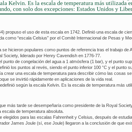
ala Kelvin. Es la escala de temperatura más utilizada e
ndo, con solo dos excepciones: Estados Unidos y Liber
) propuso el uso de esta escala en 1742. Definió una escala de cie
rada como “escala Celsius” por el Comité Internacional de Pesas y 
a se hicieron populares como puntos de referencia tras el trabajo de
al Society, liderado por Henry Cavendish en 1776-77.
 el punto de congelación del agua a 1 atmósfera (1 bar), y el punto sup
inió los puntos al revés, siendo el punto inferior 100 °C y el punto s
ía crear una escala de temperatura para describir cómo las cosas se
oque se invirtió rápidamente en aplicaciones de la vida real.
edefinió según la escala Kelvin. Es la escala de temperatura más ut
que más tarde se desempeñaría como presidente de la Royal Society (d
a escala de temperatura absoluta.
 elegidos para las escalas Fahrenheit y Celsius, después de estudiar 
rador James Joule (sí, ese Joule) llegaron a la conclusión de que ex