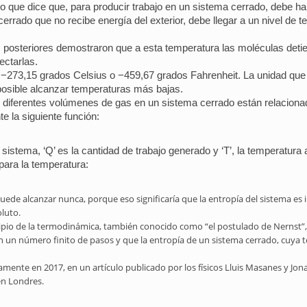
co que dice que, para producir trabajo en un sistema cerrado, debe h
errado que no recibe energía del exterior, debe llegar a un nivel de 
s posteriores demostraron que a esta temperatura las moléculas detie
ectarlas.
 −273,15 grados Celsius o −459,67 grados Fahrenheit. La unidad que ut
mposible alcanzar temperaturas más bajas.
e diferentes volúmenes de gas en un sistema cerrado están relacionad
e la siguiente función:
l sistema, ‘Q’ es la cantidad de trabajo generado y ‘T’, la temperatura
para la temperatura:
 se puede alcanzar nunca, porque eso significaría que la entropía del sistem
oluto.
ncipio de la termodinámica, también conocido como “el postulado de Nernst”
n un número finito de pasos y que la entropía de un sistema cerrado, cuya t
mente en 2017, en un artículo publicado por los físicos Lluis Masanes y 
en Londres.