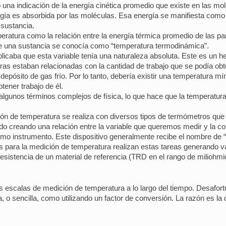
 una indicación de la energía cinética promedio que existe en las m
a es absorbida por las moléculas. Esa energía se manifiesta como e
 sustancia.
peratura como la relación entre la energía térmica promedio de las par
de una sustancia se conocía como “temperatura termodinámica”.
icaba que esta variable tenía una naturaleza absoluta. Este es un h
ras estaban relacionadas con la cantidad de trabajo que se podía obt
 depósito de gas frío. Por lo tanto, debería existir una temperatura 
tener trabajo de él.
lgunos términos complejos de física, lo que hace que la temperatura
ón de temperatura se realiza con diversos tipos de termómetros que 
ido creando una relación entre la variable que queremos medir y la c
como instrumento. Este dispositivo generalmente recibe el nombre de “
dos para la medición de temperatura realizan estas tareas generando 
 resistencia de un material de referencia (TRD en el rango de miliohmi
ias escalas de medición de temperatura a lo largo del tiempo. Desaf
a, o sencilla, como utilizando un factor de conversión. La razón es la