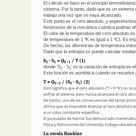
El cálculo se basó en el principio termodinámi
sistema. Por lo tanto, dado que es un sistema c
trabajo una vez que se haya alcanzado.
Este punto es el cero absoluto, y experimento
fenómenos de la mecánica cuántica podrían af
El valor de la temperatura del cero absoluto es
de temperatura de 1 ºK es igual a 1 ºC). Es i
De hecho, las diferencias de temperatura entr
Dado que la entropía se puede calcular mediant
S
- S
= Q
/ T (1)
2
1
2→1
donde ‘S
- S
’ es la variación de entropía en e
2
1
Esta función es asintótica cuando se resuelve 
T = Q
/ (S
- S
) (2)
2→1
2
1
Esto significa que el cero absoluto (‘T = 0 ºK’) no
enfriar el sistema, pero nunca alcanzará el cero abs
De hecho, una de las consecuencias del tercer pri
afirma que es imposible alcanzar el cero absoluto e
a un valor constante específico.
El postulado de Nernst fue demostrado matemática
Física y Astronomía del University College ubicado 
La escala Rankine