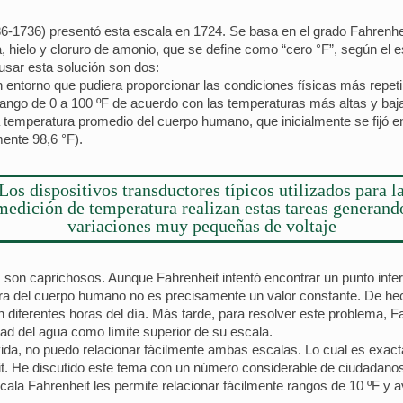
6-1736) presentó esta escala en 1724. Se basa en el grado Fahrenheit (
hielo y cloruro de amonio, que se define como “cero °F”, según el esc
usar esta solución son dos:
 un entorno que pudiera proporcionar las condiciones físicas más repe
rango de 0 a 100 ºF de acuerdo con las temperaturas más altas y ba
la temperatura promedio del cuerpo humano, que inicialmente se fijó e
ente 98,6 °F).
Los dispositivos transductores típicos utilizados para l
medición de temperatura realizan estas tareas generand
variaciones muy pequeñas de voltaje
 son caprichosos. Aunque Fahrenheit intentó encontrar un punto inferi
tura del cuerpo humano no es precisamente un valor constante. De hec
n diferentes horas del día. Más tarde, para resolver este problema, F
dad del agua como límite superior de su escala.
vida, no puedo relacionar fácilmente ambas escalas. Lo cual es exa
t. He discutido este tema con un número considerable de ciudadanos 
cala Fahrenheit les permite relacionar fácilmente rangos de 10 ºF y av