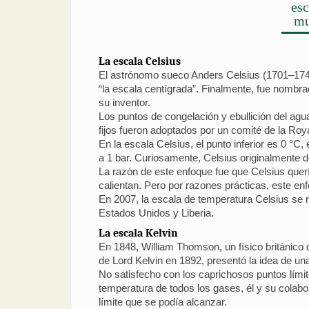
esc
mu
La escala Celsius
El astrónomo sueco Anders Celsius (1701–1744
“la escala centígrada”. Finalmente, fue nomb
su inventor.
Los puntos de congelación y ebullición del agu
fijos fueron adoptados por un comité de la Roy
En la escala Celsius, el punto inferior es 0 °C,
a 1 bar. Curiosamente, Celsius originalmente def
La razón de este enfoque fue que Celsius quer
calientan. Pero por razones prácticas, este enf
En 2007, la escala de temperatura Celsius se r
Estados Unidos y Liberia.
La escala Kelvin
En 1848, William Thomson, un físico británico 
de Lord Kelvin en 1892, presentó la idea de un
No satisfecho con los caprichosos puntos límite
temperatura de todos los gases, él y su colabo
límite que se podía alcanzar.