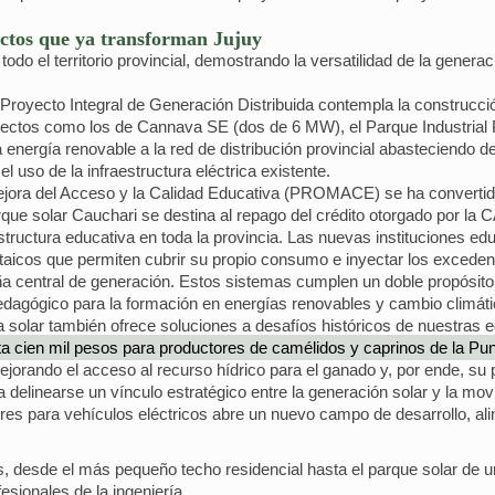
ectos que ya transforman Jujuy
todo el territorio provincial, demostrando la versatilidad de la genera
l Proyecto Integral de Generación Distribuida contempla la construc
royectos como los de Cannava SE (dos de 6 MW), el Parque Industria
nergía renovable a la red de distribución provincial abasteciendo de
l uso de la infraestructura eléctrica existente.
jora del Acceso y la Calidad Educativa (PROMACE) se ha convertido
rque solar Cauchari se destina al repago del crédito otorgado por la 
tructura educativa en toda la provincia. Las nuevas instituciones edu
taicos que permiten cubrir su propio consumo e inyectar los excedent
central de generación. Estos sistemas cumplen un doble propósito: 
pedagógico para la formación en energías renovables y cambio climáti
ía solar también ofrece soluciones a desafíos históricos de nuestras
ta cien mil pesos para productores de camélidos y caprinos de la Pu
orando el acceso al recurso hídrico para el ganado y, por ende, su 
 delinearse un vínculo estratégico entre la generación solar y la movil
s para vehículos eléctricos abre un nuevo campo de desarrollo, aline
, desde el más pequeño techo residencial hasta el parque solar de un
fesionales de la ingeniería.