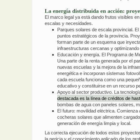
La energía distribuida en acción: proy
El marco legal ya está dando frutos visibles en 
escalas y necesidades.
Parques solares de escala provincial. E
puntos estratégicos de la provincia. P
forman parte de un esquema que inyecta e
infraestructuras cercanas y optimizando e
Educación y energía. El Programa de Me
Una parte de la renta generada por el pa
nuevas escuelas y la mejora de la infraes
energética e incorporan sistemas fotovol
cada escuela funciona como una pequeña 
educativo y constituirse en un recurso 
Apoyo al sector productivo. La tecnolog
destacada es la línea de créditos de has
bombas de agua con paneles solares, mej
El futuro: movilidad eléctrica. Comienza a
cocheras solares que alimenten cargadore
generación de energía limpia y local.
La correcta ejecución de todos estos proyectos
la pericia y el conocimiento aplicado de los pro