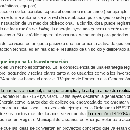
omésticos, equipos).
ucción de los paneles supera el consumo instantáneo (por ejemplo, a
ta de forma automática a la red de distribución pública, gestionada 
talación de un medidor bidireccional, la distribuidora puede registr
lo de facturación
net billing
, la energía inyectada genera un crédito mo
 su costo. Si el crédito supera al consumo, se acumula para períodos 
 de servicios de un gasto pasivo a una herramienta activa de gestión 
ión técnica, es en realidad el resultado de un sólido y deliberado a
 que impulsa la transformación
 es un hecho espontáneo. Es la consecuencia de una estrategia legal 
bre, seguridad y reglas claras tanto a los usuarios como a los invers
24 sentó las bases al crear el "Régimen de Fomento a la Generación D
.
 la normativa nacional, sino que la amplió y la adaptó a nuestra reali
Decreto Nº 387 - ISPTyV/2024. Estas leyes declaran la generación di
e Energía como la autoridad de aplicación, encargada de reglamentar 
oncreta a nivel local. Un excelente ejemplo es la Ordenanza Nº 823
 Entre sus puntos más destacados se encuentra
la exención del 100% 
ción de un Registro Municipal de Usuarios de Energía Solar para ac
e que las ideas se conviertan en proyectos concretos que ya están ca