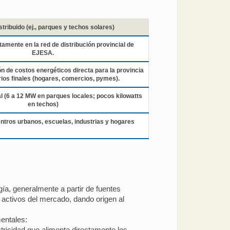
tribuido (ej., parques y techos solares)
tamente en la red de distribución provincial de
EJESA.
 de costos energéticos directa para la provincia
ios finales (hogares, comercios, pymes).
l (6 a 12 MW en parques locales; pocos kilowatts
en techos)
entros urbanos, escuelas, industrias y hogares
rgía, generalmente a partir de fuentes
activos del mercado, dando origen al
entales:
tricidad que alimenta directamente los