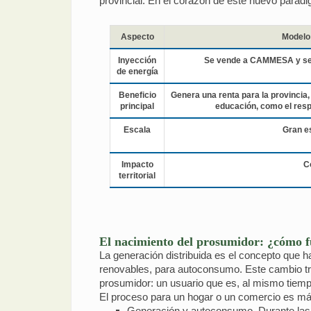
provincial. En el corazón de este nuevo paradi
Aspecto
Modelo 
Inyección
Se vende a CAMMESA y se i
de energía
Beneficio
Genera una renta para la provincia,
principal
educación, como el resp
Escala
Gran e
Impacto
C
territorial
El nacimiento del prosumidor: ¿cómo f
La generación distribuida es el concepto que hab
renovables, para autoconsumo. Este cambio tr
prosumidor: un usuario que es, al mismo tiemp
El proceso para un hogar o un comercio es más
Generación y autoconsumo. Durante las h