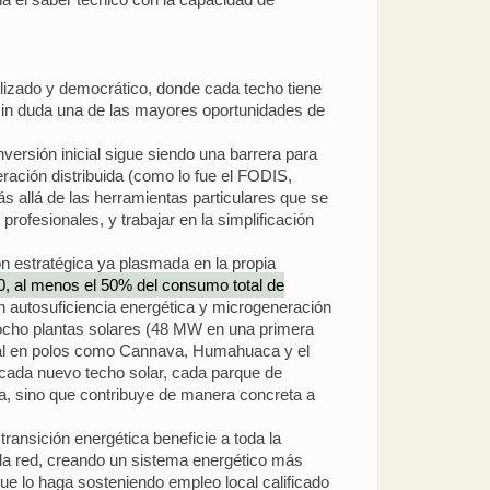
lizado y democrático, donde cada techo tiene
 sin duda una de las mayores oportunidades de
nversión inicial sigue siendo una barrera para
ración distribuida (como lo fue el FODIS,
 allá de las herramientas particulares que se
ofesionales, y trabajar en la simplificación
ón estratégica ya plasmada en la propia
0, al menos el 50% del consumo total de
en autosuficiencia energética y microgeneración
s ocho plantas solares (48 MW en una primera
cal en polos como Cannava, Humahuaca y el
, cada nuevo techo solar, cada parque de
ra, sino que contribuye de manera concreta a
ransición energética beneficie a toda la
 la red, creando un sistema energético más
que lo haga sosteniendo empleo local calificado