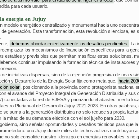
edida para cada usuario.
la energía en Jujuy
un modelo energético centralizado y monumental hacia uno descentra
o de generación. Esta transformación, esta revolución silenciosa, es
.
ente,
debemos abordar colectivamente los desafíos pendientes.
La i
 reemplazar los mecanismos de financiación específicos para la gene
estables y previsibles que permitan masificar estas soluciones, más
emos continuar impulsando la formación técnica de instaladores y pr
conexión.
de iniciativas dispersas, sino de la ejecución progresiva de una visi
oción y Desarrollo de la Energía Solar fija como meta que,
hacia 203
ción solar
, posicionando a la provincia como protagonista nacional 
 con el avance del Proyecto Integral de Generación Distribuida y su
) conectadas a la red de EJESA y priorizando el abastecimiento lo
 Maestro Plurianual de Desarrollo Jujuy 2021-2023. En otras palabras
 se suma a la generación distribuida no solo reduce su propia factu
r la mitad de su demanda eléctrica con el sol jujeño para 2030.
gobierno, sino señalar oportunidades y desafíos técnicos para que la t
y prometedora: una Jujuy donde miles de techos activos contribuyan a
que no solo consolide nuestro liderazgo en energías renovables, sino 