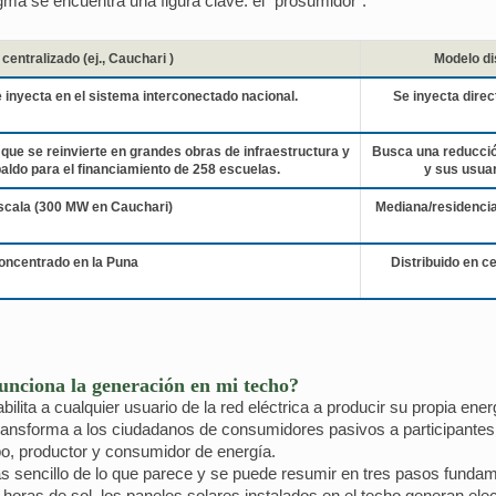
gma se encuentra una figura clave: el "prosumidor".
centralizado (ej., Cauchari )
Modelo dis
nyecta en el sistema interconectado nacional.
Se inyecta direc
 que se reinvierte en grandes obras de infraestructura y
Busca una reducción
aldo para el financiamiento de 258 escuelas.
y sus usuar
scala (300 MW en Cauchari)
Mediana/residencia
oncentrado en la Puna
Distribuido en c
unciona la generación en mi techo?
ilita a cualquier usuario de la red eléctrica a producir su propia ene
ansforma a los ciudadanos de consumidores pasivos a participantes 
o, productor y consumidor de energía.
 sencillo de lo que parece y se puede resumir en tres pasos fundam
oras de sol, los paneles solares instalados en el techo generan elec