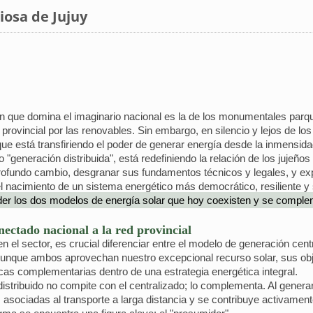
iosa de Jujuy
n que domina el imaginario nacional es la de los monumentales parq
ovincial por las renovables. Sin embargo, en silencio y lejos de los 
ue está transfiriendo el poder de generar energía desde la inmensida
eneración distribuida", está redefiniendo la relación de los jujeños c
 profundo cambio, desgranar sus fundamentos técnicos y legales, y ex
el nacimiento de un sistema energético más democrático, resiliente y
er los dos modelos de energía solar que hoy coexisten y se comple
nectado nacional a la red provincial
n el sector, es crucial diferenciar entre el modelo de generación cent
unque ambos aprovechan nuestro excepcional recurso solar, sus obje
cas complementarias dentro de una estrategia energética integral.
 distribuido no compite con el centralizado; lo complementa. Al gener
 asociadas al transporte a larga distancia y se contribuye activament