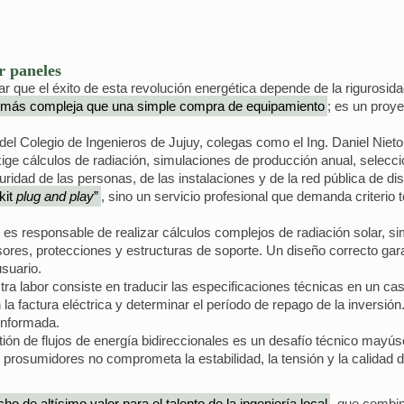
ar paneles
 que el éxito de esta revolución energética depende de la rigurosidad
o más compleja que una simple compra de equipamiento
; es un proye
 del Colegio de Ingenieros de Jujuy, colegas como el Ing. Daniel Nie
ige cálculos de radiación, simulaciones de producción anual, selecc
idad de las personas, de las instalaciones y de la red pública de di
kit
plug and play
”
, sino un servicio profesional que demanda criterio 
es responsable de realizar cálculos complejos de radiación solar, si
ores, protecciones y estructuras de soporte. Un diseño correcto garan
usuario.
ra labor consiste en traducir las especificaciones técnicas en un cas
n la factura eléctrica y determinar el período de repago de la inversión
informada.
stión de flujos de energía bidireccionales es un desafío técnico may
prosumidores no comprometa la estabilidad, la tensión y la calidad del
cho de altísimo valor para el talento de la ingeniería local
, que combin